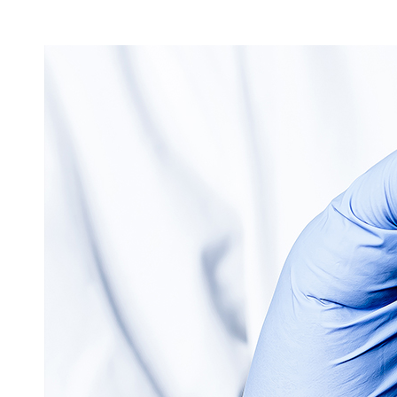
마이크로바이옴연구단
면역·염증연구단
세포재생연구단
신약개발지원플랫폼
연구지원부
기초연구지원센터
장기이식연구단
종양면역연구단