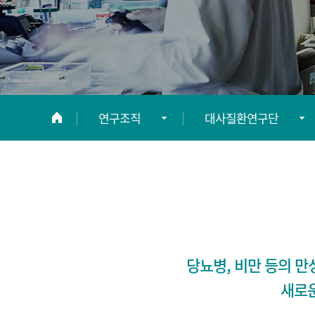
연구조직
대사질환연구단
연구소 소개
근감소증제어기술연구
연구조직
뇌신경연구단
위촉연구원
대사질환연구단
당뇨병, 비만 등의 
정보광장
의사과학자연구단(구,
새로운
중개의과학연구단)