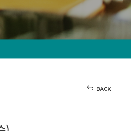
뇌은행
BACK
수)