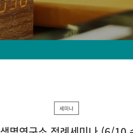
세미나
생명연구소 정례세미나 (6/10,