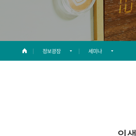
정보광장
세미나
연구소 소개
공지사항
연구조직
세미나
위촉연구원
병원보
정보광장
채용정보
의생