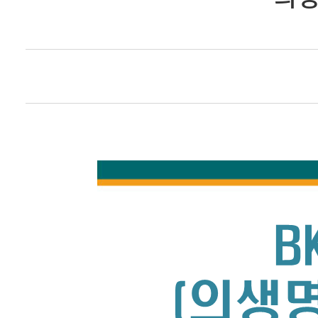
QNA
의생명연구소
소식지
[PIPETTE]